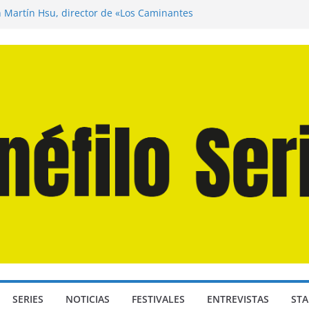
n Martín Hsu, director de «Los Caminantes
ía D: Bajo Presión» de Anthony Maras (2026)
endro» de Hanna Bergholm (2026)
 Domingos» de Alauda Ruiz de Azúa (2025)
disea» de Christopher Nolan (2026)
SERIES
NOTICIAS
FESTIVALES
ENTREVISTAS
STA