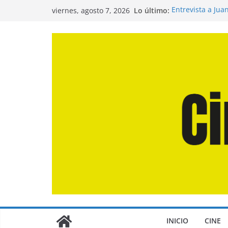
Saltar
Lo último:
Entrevista a Jua
viernes, agosto 7, 2026
al
de la Calle»
Crítica de «El D
contenido
Crítica de «Eng
Crítica de «Los
Crítica de «La O
INICIO
CINE