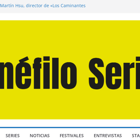
 Martín Hsu, director de «Los Caminantes
a D: Bajo Presión» de Anthony Maras (2026)
ndro» de Hanna Bergholm (2026)
Domingos» de Alauda Ruiz de Azúa (2025)
isea» de Christopher Nolan (2026)
SERIES
NOTICIAS
FESTIVALES
ENTREVISTAS
STA