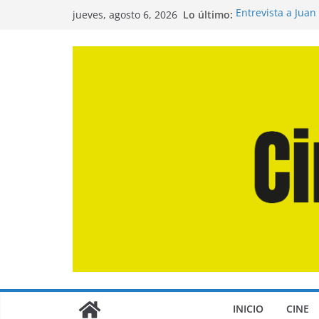
Saltar
Lo último:
Entrevista a Juan
jueves, agosto 6, 2026
al
de la Calle»
Crítica de «El Dí
contenido
Crítica de «Enge
Crítica de «Los 
Crítica de «La Od
INICIO
CINE