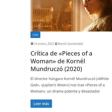
CINE
14 enero, 2021
Martín Goniondzki
Crítica de «Pieces of a
Woman» de Kornél
Mundruczó (2020)
El director húngaro Kornél Mundruczó («White
God», «Jupiter’s Moon») nos trae «Pieces of a
Woman», un drama potente y devastador
Leer más