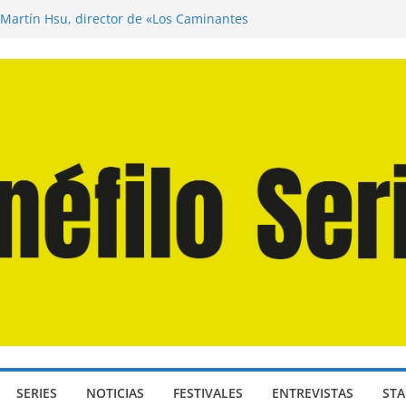
 Martín Hsu, director de «Los Caminantes
a D: Bajo Presión» de Anthony Maras (2026)
ndro» de Hanna Bergholm (2026)
Domingos» de Alauda Ruiz de Azúa (2025)
isea» de Christopher Nolan (2026)
SERIES
NOTICIAS
FESTIVALES
ENTREVISTAS
STA