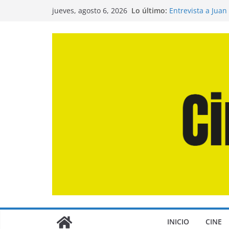
Saltar
Lo último:
Entrevista a Juan
jueves, agosto 6, 2026
al
de la Calle»
Crítica de «El Dí
contenido
Crítica de «Enge
Crítica de «Los 
Crítica de «La Od
INICIO
CINE