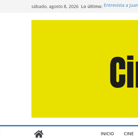
Saltar
Lo último:
Entrevista a Jua
sábado, agosto 8, 2026
al
de la Calle»
Crítica de «El D
contenido
Crítica de «Eng
Crítica de «Los
Crítica de «La O
INICIO
CINE