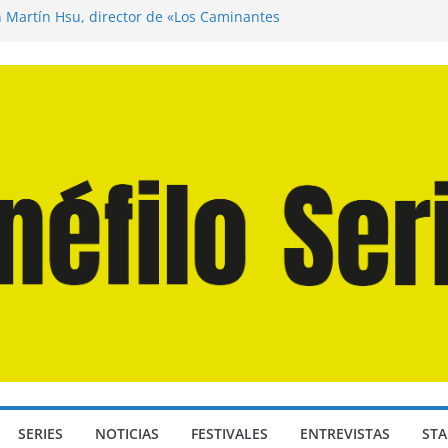
n Martín Hsu, director de «Los Caminantes
ía D: Bajo Presión» de Anthony Maras (2026)
endro» de Hanna Bergholm (2026)
 Domingos» de Alauda Ruiz de Azúa (2025)
disea» de Christopher Nolan (2026)
SERIES
NOTICIAS
FESTIVALES
ENTREVISTAS
STA