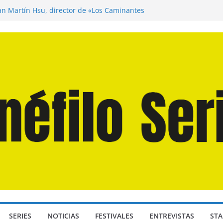
uan Martín Hsu, director de «Los Caminantes
Día D: Bajo Presión» de Anthony Maras (2026)
gendro» de Hanna Bergholm (2026)
s Domingos» de Alauda Ruiz de Azúa (2025)
 Odisea» de Christopher Nolan (2026)
SERIES
NOTICIAS
FESTIVALES
ENTREVISTAS
STA