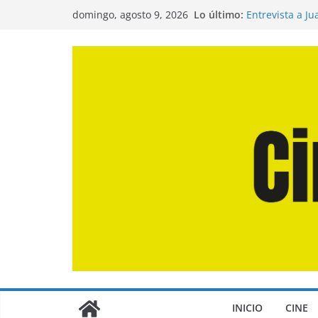
Saltar
Lo último:
Entrevista a J
domingo, agosto 9, 2026
al
de la Calle»
Crítica de «El 
contenido
Crítica de «En
Crítica de «Lo
Crítica de «La
INICIO
CINE