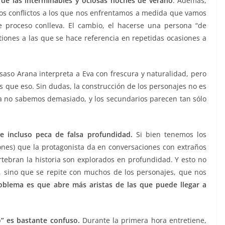
to de las interminables y ociosas noches de verano
. Además,
 los conflictos a los que nos enfrentamos a medida que vamos
te proceso conlleva. El cambio, el hacerse una persona “de
iones a las que se hace referencia en repetidas ocasiones a
Itsaso Arana interpreta a Eva con frescura y naturalidad, pero
s que eso. Sin dudas, la construcción de los personajes no es
va no sabemos demasiado, y los secundarios parecen tan sólo
e incluso peca de falsa profundidad.
Si bien tenemos los
ones) que la protagonista da en conversaciones con extraños
ertebran la historia son explorados en profundidad. Y esto no
, sino que se repite con muchos de los personajes, que nos
oblema es que abre más aristas de las que puede llegar a
o” es bastante confuso.
Durante la primera hora entretiene,