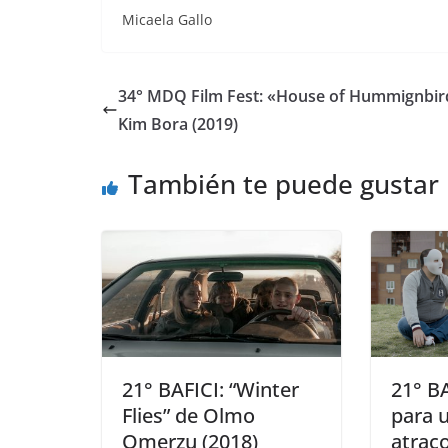
Micaela Gallo
34° MDQ Film Fest: «House of Hummignbir
Kim Bora (2019)
También te puede gustar
21° BAFICI: “Winter
21° B
Flies” de Olmo
para u
Omerzu (2018)
atrac