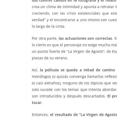
sus colores cálidos en la fotografía y el rela
crea un clima de intimidad y apunta a retratar
creciendo, con las crisis existenciales que es
verdad” y el encontrarse a uno mismo son cuest
lo largo de la cinta.
Por otra parte,
las actuaciones son correctas
. 
lo cierto es que el personaje no exige mucho má
un punto fuerte de “La Virgen de Agosto”: de E
piezas de su verano.
Así,
la película se queda a mitad de camino 
monólogos (o quizás convenga llamarlos reflexi
(o casi extraños), ninguno de los tópicos que v
solo sucede con los temas que intenta abordar
son introducidos y después descartados.
El pr
tocar.
Entonces,
el resultado de “La Virgen de Agost