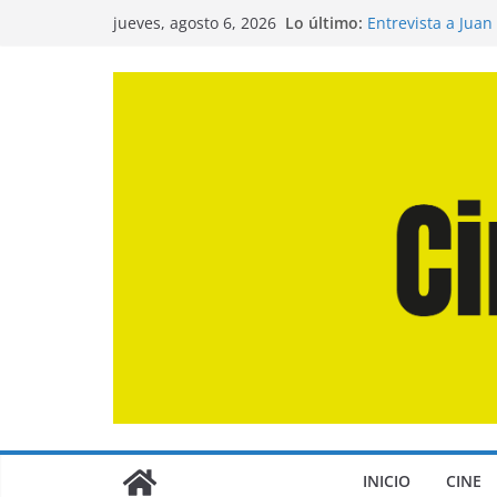
Saltar
Lo último:
Entrevista a Juan
jueves, agosto 6, 2026
al
de la Calle»
Crítica de «El Dí
contenido
Crítica de «Enge
Crítica de «Los 
Crítica de «La Od
INICIO
CINE