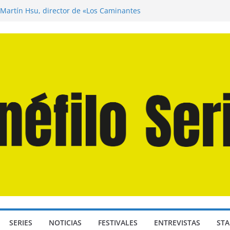
 Martín Hsu, director de «Los Caminantes
a D: Bajo Presión» de Anthony Maras (2026)
ndro» de Hanna Bergholm (2026)
Domingos» de Alauda Ruiz de Azúa (2025)
isea» de Christopher Nolan (2026)
SERIES
NOTICIAS
FESTIVALES
ENTREVISTAS
STA