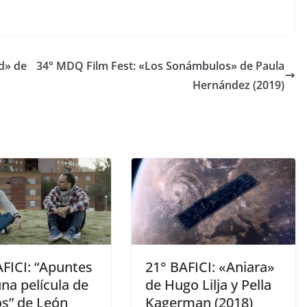
d» de
34° MDQ Film Fest: «Los Sonámbulos» de Paula
Hernández (2019)
AFICI: “Apuntes
21° BAFICI: «Aniara»
na película de
de Hugo Lilja y Pella
os” de León
Kagerman (2018)