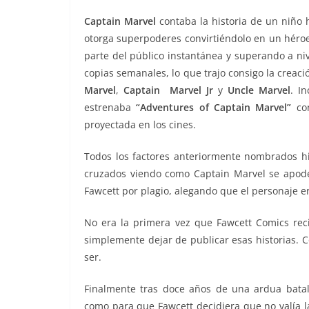
Captain Marvel
contaba la historia de un niño 
otorga superpoderes convirtiéndolo en un héroe
parte del público instantánea y superando a ni
copias semanales, lo que trajo consigo la creac
Marvel
,
Captain Marvel Jr
y
Uncle Marvel
. I
estrenaba
“Adventures of Captain Marvel”
c
proyectada en los cines.
Todos los factores anteriormente nombrados h
cruzados viendo como Captain Marvel se apode
Fawcett por plagio, alegando que el personaje e
No era la primera vez que Fawcett Comics recib
simplemente dejar de publicar esas historias. C
ser.
Finalmente tras doce años de una ardua batall
como para que Fawcett decidiera que no valía l