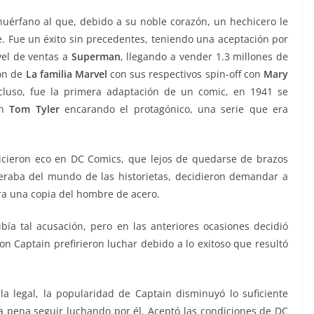
huérfano al que, debido a su noble corazón, un hechicero le
. Fue un éxito sin precedentes, teniendo una aceptación por
vel de ventas a
Superman
, llegando a vender 1.3 millones de
ión de
La familia Marvel
con sus respectivos spin-off con
Mary
ncluso, fue la primera adaptación de un comic, en 1941 se
on
Tom Tyler
encarando el protagónico, una serie que era
icieron eco en DC Comics, que lejos de quedarse de brazos
raba del mundo de las historietas, decidieron demandar a
ra una copia del hombre de acero.
ía tal acusación, pero en las anteriores ocasiones decidió
on Captain prefirieron luchar debido a lo exitoso que resultó
a legal, la popularidad de Captain disminuyó lo suficiente
a pena seguir luchando por él. Aceptó las condiciones de DC