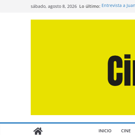
Saltar
Lo último:
Entrevista a Jua
sábado, agosto 8, 2026
al
de la Calle»
Crítica de «El D
contenido
Crítica de «Eng
Crítica de «Los
Crítica de «La O
INICIO
CINE