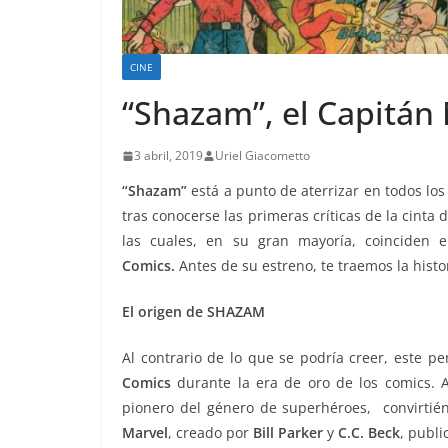
CINE
“Shazam”, el Capitán 
3 abril, 2019
Uriel Giacometto
“Shazam”
está a punto de aterrizar en todos lo
tras conocerse las primeras críticas de la cinta 
las cuales, en su gran mayoría, coinciden
Comics.
Antes de su estreno, te traemos la hist
El origen de SHAZAM
Al contrario de lo que se podría creer, este p
Comics
durante la era de oro de los comics. A
pionero del género de superhéroes, convirtién
Marvel
, creado por
Bill Parker
y
C.C. Beck
, publi