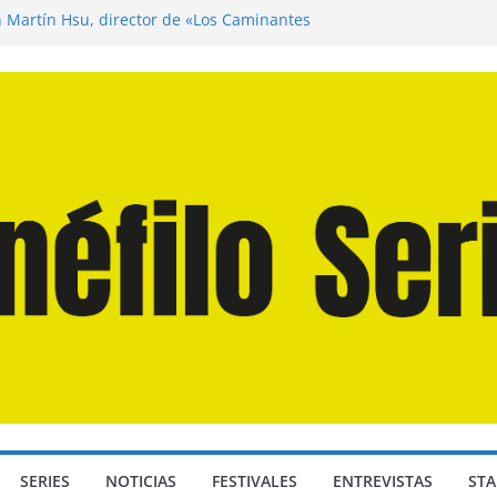
n Martín Hsu, director de «Los Caminantes
ía D: Bajo Presión» de Anthony Maras (2026)
endro» de Hanna Bergholm (2026)
 Domingos» de Alauda Ruiz de Azúa (2025)
disea» de Christopher Nolan (2026)
SERIES
NOTICIAS
FESTIVALES
ENTREVISTAS
STA