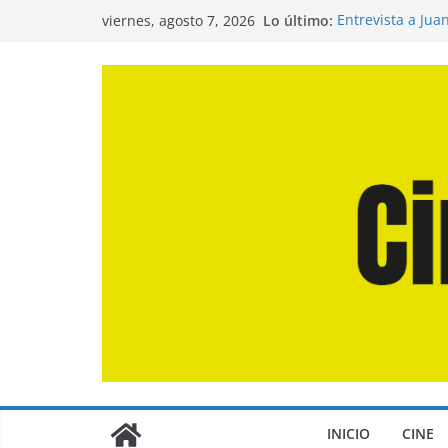
Saltar
Lo último:
Entrevista a Jua
viernes, agosto 7, 2026
al
de la Calle»
Crítica de «El D
contenido
Crítica de «Eng
Crítica de «Los
Crítica de «La O
INICIO
CINE