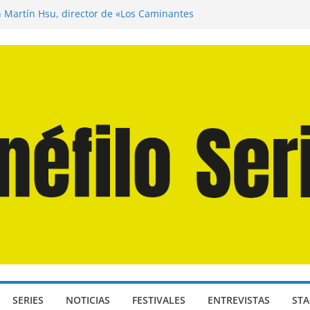
n Martín Hsu, director de «Los Caminantes
ía D: Bajo Presión» de Anthony Maras (2026)
endro» de Hanna Bergholm (2026)
 Domingos» de Alauda Ruiz de Azúa (2025)
disea» de Christopher Nolan (2026)
SERIES
NOTICIAS
FESTIVALES
ENTREVISTAS
STA