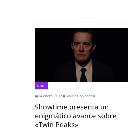
SERIES
14 enero, 2017
Martín Goniondzki
Showtime presenta un
enigmático avance sobre
«Twin Peaks»