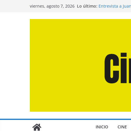
Saltar
Lo último:
Entrevista a Jua
viernes, agosto 7, 2026
al
de la Calle»
Crítica de «El D
contenido
Crítica de «Eng
Crítica de «Los
Crítica de «La O
INICIO
CINE