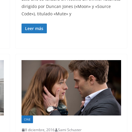
dirigido por Duncan Jones («Moon» y «Source
Code»), titulado «Mute» y
Leer más
CINE
8 diciembre, 2016
Sami Schuster