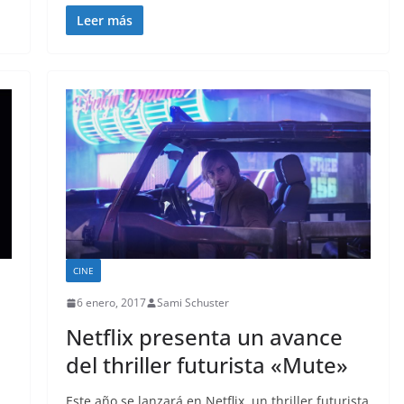
Leer más
CINE
6 enero, 2017
Sami Schuster
Netflix presenta un avance
del thriller futurista «Mute»
Este año se lanzará en Netflix, un thriller futurista