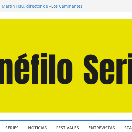
n Martín Hsu, director de «Los Caminantes
ía D: Bajo Presión» de Anthony Maras (2026)
endro» de Hanna Bergholm (2026)
 Domingos» de Alauda Ruiz de Azúa (2025)
disea» de Christopher Nolan (2026)
SERIES
NOTICIAS
FESTIVALES
ENTREVISTAS
STA