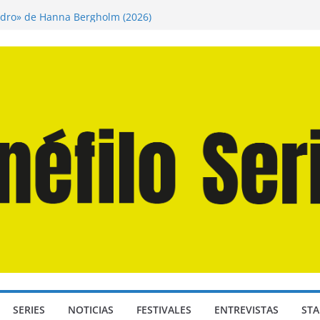
inador» de Daniel Roher (2026)
ndro» de Hanna Bergholm (2026)
Domingos» de Alauda Ruiz de Azúa (2025)
isea» de Christopher Nolan (2026)
 Martín Hsu, director de «Los Caminantes
SERIES
NOTICIAS
FESTIVALES
ENTREVISTAS
STA