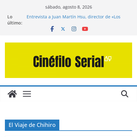
Saltar
sábado, agosto 8, 2026
al
Lo
Entrevista a Juan Martín Hsu, director de «Los
contenido
último:
Caminantes de la Calle»
Crítica de «El Día D: Bajo Presión» de Anthony
Maras (2026)
Crítica de «Engendro» de Hanna Bergholm (2026)
Crítica de «Los Domingos» de Alauda Ruiz de
Azúa (2025)
Crítica de «La Odisea» de Christopher Nolan
(2026)
El Viaje de Chihiro