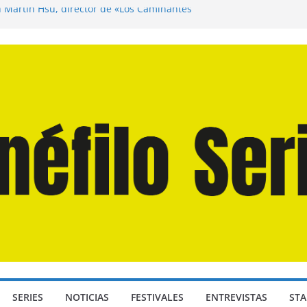
n Martín Hsu, director de «Los Caminantes
ía D: Bajo Presión» de Anthony Maras (2026)
endro» de Hanna Bergholm (2026)
 Domingos» de Alauda Ruiz de Azúa (2025)
disea» de Christopher Nolan (2026)
SERIES
NOTICIAS
FESTIVALES
ENTREVISTAS
STA