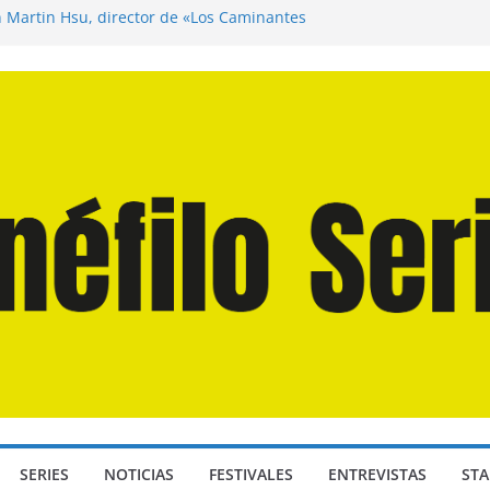
n Martín Hsu, director de «Los Caminantes
ía D: Bajo Presión» de Anthony Maras (2026)
endro» de Hanna Bergholm (2026)
 Domingos» de Alauda Ruiz de Azúa (2025)
disea» de Christopher Nolan (2026)
SERIES
NOTICIAS
FESTIVALES
ENTREVISTAS
STA