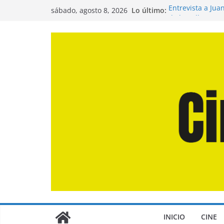
Saltar
Lo último:
Entrevista a Jua
sábado, agosto 8, 2026
al
de la Calle»
Crítica de «El D
contenido
Crítica de «Eng
Crítica de «Los
Crítica de «La O
INICIO
CINE