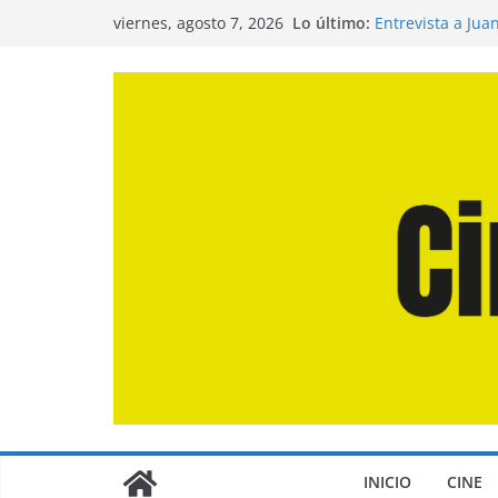
Saltar
Lo último:
Entrevista a Jua
viernes, agosto 7, 2026
al
de la Calle»
Crítica de «El D
contenido
Crítica de «Eng
Crítica de «Los
Crítica de «La O
INICIO
CINE