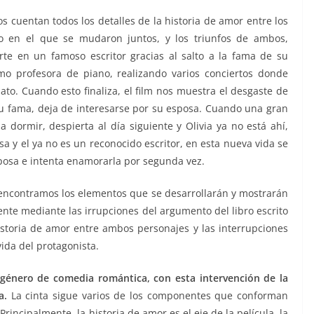
os cuentan todos los detalles de la historia de amor entre los
o en el que se mudaron juntos, y los triunfos de ambos,
te en un famoso escritor gracias al salto a la fama de su
omo profesora de piano, realizando varios conciertos donde
lato. Cuando esto finaliza, el film nos muestra el desgaste de
 su fama, deja de interesarse por su esposa. Cuando una gran
 dormir, despierta al día siguiente y Olivia ya no está ahí,
a y el ya no es un reconocido escritor, en esta nueva vida se
sposa e intenta enamorarla por segunda vez.
 encontramos los elementos que se desarrollarán y mostrarán
sente mediante las irrupciones del argumento del libro escrito
historia de amor entre ambos personajes y las interrupciones
vida del protagonista.
 género de comedia romántica, con esta intervención de la
a.
La cinta sigue varios de los componentes que conforman
incipalmente, la historia de amor es el eje de la película, la