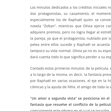
Los minutos dedicados a los créditos iniciales n
dos protagonistas, su casamiento, el moment
especialmente los de Raphaël quien se convier
novela “Zoltan”, mientras que Olivia ejerce c
adquiere premios, pero no logra llegar al estrel
la pareja, ya que el protagonista, nublado por
pelea entre ellos sucede y Raphaël se acuesta a
tampoco su vida normal. Olivia ya no es su espos
dará cuenta todo lo que significa perder a su e
Contado estos primeros minutos de la película,
a lo largo de la misma, es decir, la fantasía pre
por Raphaël en varias ocasiones, el eje en la 
cómicas y la ayuda de Félix, el amigo de toda la 
“Un amor a segunda vista” se posiciona en el
fantasía que resuelve el conflicto de la películ
comúnmente este género en el cual se inscribe. Pr