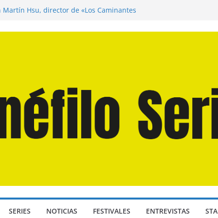
n Martín Hsu, director de «Los Caminantes
ía D: Bajo Presión» de Anthony Maras (2026)
endro» de Hanna Bergholm (2026)
 Domingos» de Alauda Ruiz de Azúa (2025)
disea» de Christopher Nolan (2026)
SERIES
NOTICIAS
FESTIVALES
ENTREVISTAS
STA