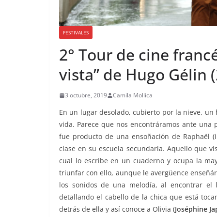
FESTIVALES
2° Tour de cine fran
vista” de Hugo Gélin 
3 octubre, 2019
Camila Mollica
En un lugar desolado, cubierto por la nieve, u
vida. Parece que nos encontráramos ante una pe
fue producto de una ensoñación de Raphaël (
clase en su escuela secundaria. Aquello que vis
cual lo escribe en un cuaderno y ocupa la ma
triunfar con ello, aunque le avergüence enseñár
los sonidos de una melodía, al encontrar el 
detallando el cabello de la chica que está toc
detrás de ella y así conoce a Olivia (
Joséphine Ja