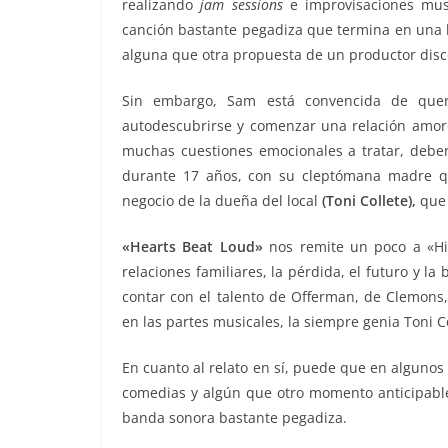
realizando
jam sessions
e improvisaciones musi
canción bastante pegadiza que termina en una l
alguna que otra propuesta de un productor disc
Sin embargo, Sam está convencida de que
autodescubrirse y comenzar una relación amor
muchas cuestiones emocionales a tratar, deberá
durante 17 años, con su cleptómana madre qu
negocio de la dueña del local
(Toni Collete),
que 
«Hearts Beat Loud»
nos remite un poco a «High
relaciones familiares, la pérdida, el futuro y l
contar con el talento de Offerman, de Clemon
en las partes musicales, la siempre genia Toni 
En cuanto al relato en sí, puede que en alguno
comedias y algún que otro momento anticipable,
banda sonora bastante pegadiza.