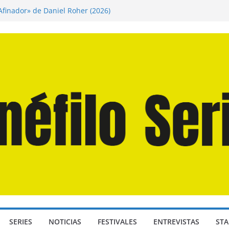
 Afinador» de Daniel Roher (2026)
ngendro» de Hanna Bergholm (2026)
os Domingos» de Alauda Ruiz de Azúa (2025)
a Odisea» de Christopher Nolan (2026)
Juan Martín Hsu, director de «Los Caminantes
SERIES
NOTICIAS
FESTIVALES
ENTREVISTAS
STA