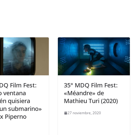
DQ Film Fest:
35° MDQ Film Fest:
o ventana
«Méandre» de
én quisiera
Mathieu Turi (2020)
 un submarino»
27 noviembre, 2020
ex Piperno