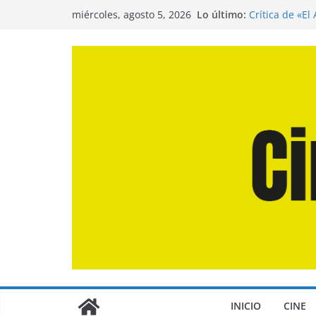
Saltar
Lo último:
Crítica de «El
miércoles, agosto 5, 2026
al
Crítica de «E
Crítica de «L
contenido
Crítica de «L
Entrevista a 
de la Calle»
INICIO
CINE