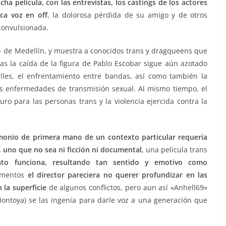
a película, con las entrevistas, los castings de los actores
ca voz en off
, la dolorosa pérdida de su amigo y de otros
convulsionada.
 de Medellín, y muestra a conocidos trans y dragqueens que
as la caída de la figura de Pablo Escobar sigue aún azotado
 calles, el enfrentamiento entre bandas, así como también la
as enfermedades de transmisión sexual. Al mismo tiempo, el
uturo para las personas trans y la violencia ejercida contra la
imonio de primera mano de un contexto particular requería
s, uno que no sea ni ficción ni documental
, una película trans
lato funciona, resultando tan sentido y emotivo como
omentos
el director pareciera no querer profundizar en las
la superficie
de algunos conflictos, pero aun así «Anhell69»
 Montoya) se las ingenia para darle voz a una generación que