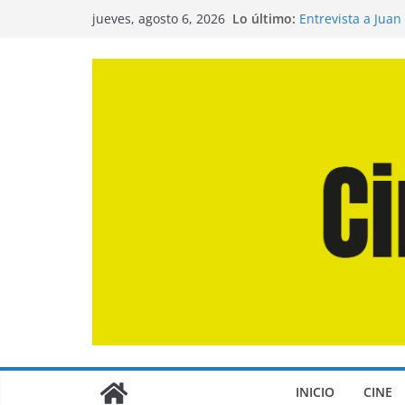
Saltar
Lo último:
Entrevista a Juan
jueves, agosto 6, 2026
al
de la Calle»
Crítica de «El Dí
contenido
Crítica de «Enge
Crítica de «Los 
Crítica de «La Od
INICIO
CINE