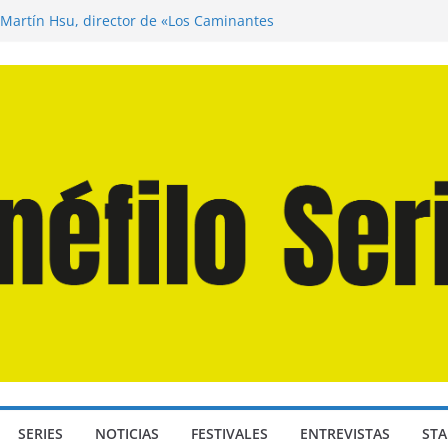
 Martín Hsu, director de «Los Caminantes
a D: Bajo Presión» de Anthony Maras (2026)
ndro» de Hanna Bergholm (2026)
Domingos» de Alauda Ruiz de Azúa (2025)
isea» de Christopher Nolan (2026)
SERIES
NOTICIAS
FESTIVALES
ENTREVISTAS
STA