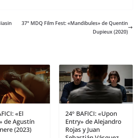
iasin
37° MDQ Film Fest: «Mandibules» de Quentin
Dupieux (2020)
FICI: «El
24º BAFICI: «Upon
» de Agustín
Entry» de Alejandro
nere (2023)
Rojas y Juan
Sebastián Vásquez