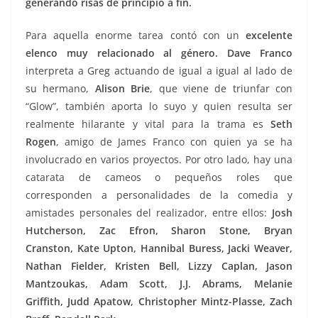
generando risas de principio a fin.
Para aquella enorme tarea contó con un
excelente
elenco muy relacionado al género. Dave Franco
interpreta a Greg actuando de igual a igual al lado de
su hermano,
Alison Brie
, que viene de triunfar con
“Glow”, también aporta lo suyo y quien resulta ser
realmente hilarante y vital para la trama es
Seth
Rogen
, amigo de James Franco con quien ya se ha
involucrado en varios proyectos. Por otro lado, hay una
catarata de cameos o pequeños roles que
corresponden a personalidades de la comedia y
amistades personales del realizador, entre ellos:
Josh
Hutcherson, Zac Efron, Sharon Stone, Bryan
Cranston, Kate Upton, Hannibal Buress, Jacki Weaver,
Nathan Fielder, Kristen Bell, Lizzy Caplan, Jason
Mantzoukas, Adam Scott, J.J. Abrams, Melanie
Griffith, Judd Apatow, Christopher Mintz-Plasse, Zach