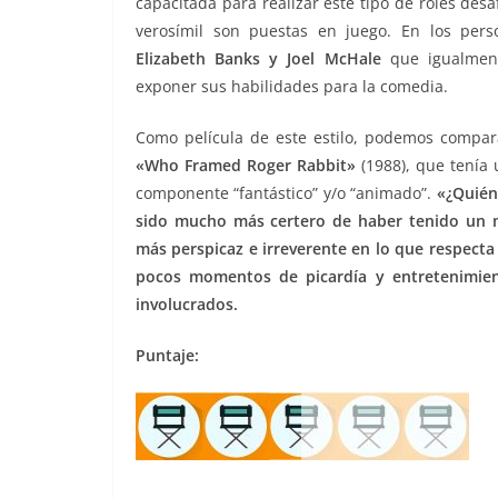
capacitada para realizar este tipo de roles desa
verosímil son puestas en juego. En los pe
Elizabeth Banks y Joel McHale
que igualment
exponer sus habilidades para la comedia.
Como película de este estilo, podemos compar
«Who Framed Roger Rabbit»
(1988), que tenía
componente “fantástico” y/o “animado”.
«¿Quién
sido mucho más certero de haber tenido un 
más perspicaz e irreverente en lo que respecta
pocos momentos de picardía y entretenimien
involucrados.
Puntaje: