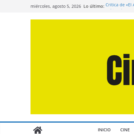
Saltar
Lo último:
Crítica de «El
miércoles, agosto 5, 2026
al
Crítica de «E
Crítica de «L
contenido
Crítica de «L
Entrevista a 
de la Calle»
INICIO
CINE