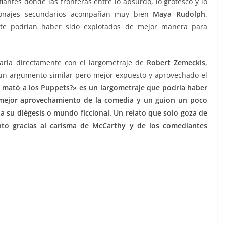
fiantes donde las fronteras entre lo absurdo, lo grotesco y lo
rsonajes secundarios acompañan muy bien
Maya Rudolph,
e podrían haber sido explotados de mejor manera para
arla directamente con el largometraje de
Robert Zemeckis
,
 un argumento similar pero mejor expuesto y aprovechado el
 mató a los Puppets?» es un largometraje que podría haber
mejor aprovechamiento de la comedia y un guion un poco
 a su diégesis o mundo ficcional. Un relato que solo goza de
to gracias al carisma de McCarthy y de los comediantes