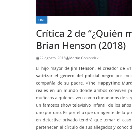
CINE
Crítica 2 de “¿Quién 
Brian Henson (2018)
22 agosto, 2018
Martín Goniondzki
El hijo mayor de
Jim Henson
, el creador de
«T
satirizar el género del policial negro
por medi
compañía de su padre.
«The Happytime Murd
reales en un mundo donde ambos conviven pe
muñecos a quienes ven como ciudadanos de segun
un famosos show televisivo infantil de los añ
uno por uno. Es por ello que un agente de la po
en detective privado tendrá que tomar el caso
pertenecen al círculo de sus allegados y conocid