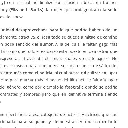
hy)
con la cual no finalizó su relación laboral en buenos
Jenny
(Elizabeth Banks)
, la mujer que protagonizaba la serie
dos del show.
tunidad desaprovechada para lo que podría haber sido un
rdamente atractiva,
el resultado se queda a mitad de camino
on poco sentido del humor
. A la película le faltan gags más
a. Es como que todo el esfuerzo está puesto en demostrar que
sgresora a través de chistes sexuales y escatológicos. No
histes escasean para que pueda ser una especie de sátira del
a siente más como el policial al cual busca ridiculizar en lugar
que para marcar más el hecho del film noir le faltaría jugar
s del género, como por ejemplo la fotografía donde se podría
ontrastes y sombras pero que en definitiva termina siendo
».
uien pertenece a esa categoría de actores y actrices que son
ccionada para su papel
y demuestra ser una comediante