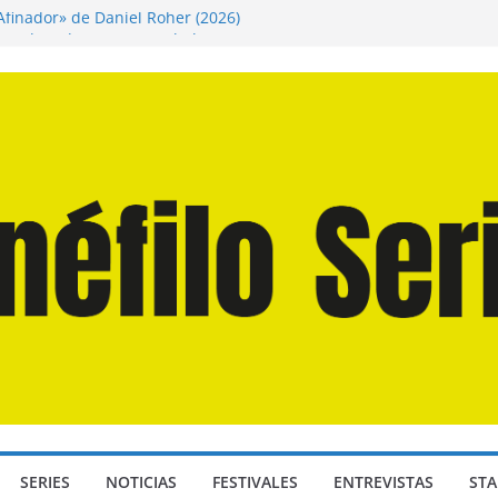
 Afinador» de Daniel Roher (2026)
ngendro» de Hanna Bergholm (2026)
os Domingos» de Alauda Ruiz de Azúa (2025)
a Odisea» de Christopher Nolan (2026)
Juan Martín Hsu, director de «Los Caminantes
SERIES
NOTICIAS
FESTIVALES
ENTREVISTAS
STA