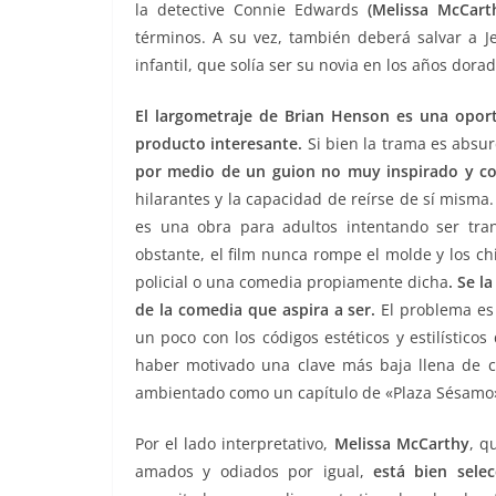
la detective Connie Edwards
(Melissa McCart
términos. A su vez, también deberá salvar a 
infantil, que solía ser su novia en los años dora
El largometraje de Brian Henson es una opor
producto interesante.
Si bien la trama es absu
por medio de un guion no muy inspirado y c
hilarantes y la capacidad de reírse de sí mism
es una obra para adultos intentando ser tran
obstante, el film nunca rompe el molde y los c
policial o una comedia propiamente dicha
. Se l
de la comedia que aspira a ser.
El problema es 
un poco con los códigos estéticos y estilístico
haber motivado una clave más baja llena de c
ambientado como un capítulo de «Plaza Sésamo
Por el lado interpretativo,
Melissa McCarthy
, q
amados y odiados por igual,
está bien sele