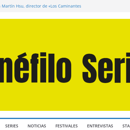
n Martín Hsu, director de «Los Caminantes
ía D: Bajo Presión» de Anthony Maras (2026)
endro» de Hanna Bergholm (2026)
 Domingos» de Alauda Ruiz de Azúa (2025)
disea» de Christopher Nolan (2026)
SERIES
NOTICIAS
FESTIVALES
ENTREVISTAS
STA