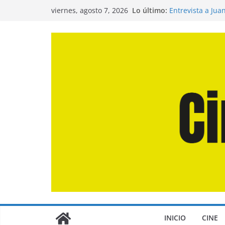
Saltar
Lo último:
Entrevista a Jua
viernes, agosto 7, 2026
al
de la Calle»
Crítica de «El D
contenido
Crítica de «Eng
Crítica de «Los
Crítica de «La O
INICIO
CINE