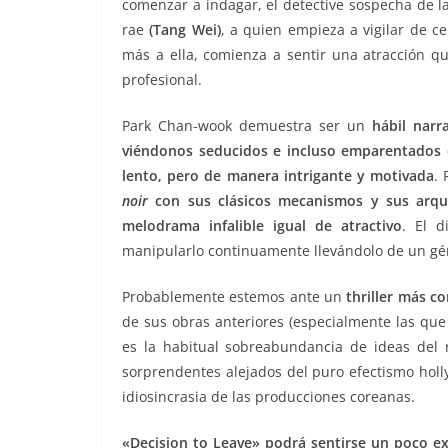
comenzar a indagar, el detective sospecha de l
rae
(Tang Wei)
, a quien empieza a vigilar de c
más a ella, comienza a sentir una atracción q
profesional.
Park Chan-wook demuestra ser un
hábil narr
viéndonos seducidos e incluso emparentados 
lento, pero de manera intrigante y motivada
.
noir
con sus clásicos mecanismos y sus arqu
melodrama infalible igual de atractivo
. El 
manipularlo continuamente llevándolo de un gén
Probablemente estemos ante un
thriller más c
de sus obras anteriores (especialmente las que 
es la habitual sobreabundancia de ideas del 
sorprendentes alejados del puro efectismo holl
idiosincrasia de las producciones coreanas.
«Decision to Leave» podrá sentirse un poco ex