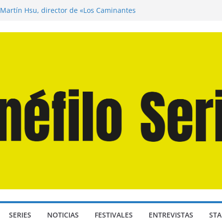
 Martín Hsu, director de «Los Caminantes
a D: Bajo Presión» de Anthony Maras (2026)
ndro» de Hanna Bergholm (2026)
Domingos» de Alauda Ruiz de Azúa (2025)
isea» de Christopher Nolan (2026)
SERIES
NOTICIAS
FESTIVALES
ENTREVISTAS
STA