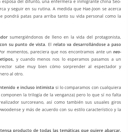
a esposa del difunto, una enfermera e inmigrante china Seo-
erca y seguir en su rutina. A medida que Hae-Joon se acerca
ue pondrá patas para arriba tanto su vida personal como la
ador
sumergiéndonos de lleno en la vida del protagonista,
con su punto de vista
. El
relato va desarrollándose a paso
 Por momentos, pareciera que nos encontramos ante un
neo-
etipos,
y cuando menos nos lo esperamos pasamos a un
director sabe muy bien cómo sorprender al espectador y
ero al otro.
ontenido e incluso intimista
si lo comparamos con cualquiera
componen la trilogía de la venganza) pero lo que sí no falta
realizador surcoreano, así como también sus usuales giros
ywoodense y más de acuerdo con su estilo característico y la
tensa producto de todas las temáticas que quiere abarcar,