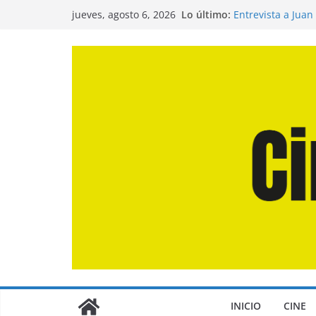
Saltar
Lo último:
Entrevista a Juan
jueves, agosto 6, 2026
al
de la Calle»
Crítica de «El Dí
contenido
Crítica de «Enge
Crítica de «Los 
Crítica de «La Od
INICIO
CINE