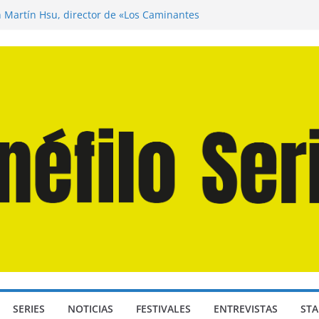
n Martín Hsu, director de «Los Caminantes
ía D: Bajo Presión» de Anthony Maras (2026)
endro» de Hanna Bergholm (2026)
 Domingos» de Alauda Ruiz de Azúa (2025)
disea» de Christopher Nolan (2026)
SERIES
NOTICIAS
FESTIVALES
ENTREVISTAS
STA