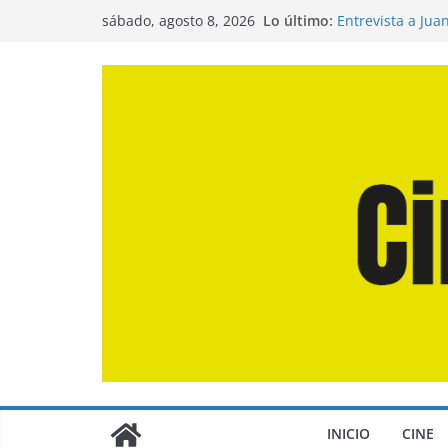
Saltar
Lo último:
Entrevista a Jua
sábado, agosto 8, 2026
al
de la Calle»
Crítica de «El D
contenido
Crítica de «Eng
Crítica de «Los
Crítica de «La O
INICIO
CINE