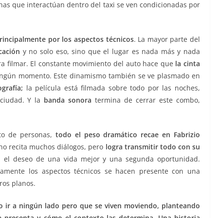
nas que interactúan dentro del taxi se ven condicionadas por
rincipalmente por los aspectos técnicos
. La mayor parte del
cación
y no solo eso, sino que el lugar es nada más y nada
a filmar. El constante movimiento del auto hace que
la cinta
ngún momento. Este dinamismo también se ve plasmado en
ografía;
la película está filmada sobre todo por las noches,
 ciudad. Y la
banda sonora
termina de cerrar este combo,
nto de personas,
todo el peso dramático recae en Fabrizio
e no recita muchos diálogos, pero
logra transmitir todo con su
cio, el deseo de una vida mejor y una segunda oportunidad.
vamente los aspectos técnicos se hacen presente con una
ros planos.
o ir a ningún lado pero que se viven moviendo, planteando
e presenta y cómo el contexto las determina. Una historia