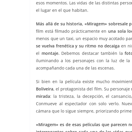
esos momentos. Las vidas de las distintas perso
el lugar en el que habitan.
Más allá de su historia, «Miragem» sobresale p
film está filmado prácticamente en
una sola lo
menos que un taxi, un espacio muy acotado par
se vuelva frenética y su ritmo no decaiga
en ni
el
montaje.
Debemos destacar también la
fot
iluminando a los personajes con la luz de la
acompañando cada una de las escenas.
Si bien en la película existe mucho movimie
Boliveira
, el protagonista del film. Su personaj
mirada
: la tristeza, la decepción, el cansan
Conmueve al espectador con solo verlo. Nue
cámara que lo sigue siempre, priorizando prime
«Miragem» es de esas películas que parecen n
interrogantes sobre cada una de las vidas qu