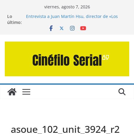
Saltar
viernes, agosto 7, 2026
al
Lo
Entrevista a Juan Martín Hsu, director de «Los
contenido
último:
Caminantes de la Calle»
Crítica de «El Día D: Bajo Presión» de Anthony
Maras (2026)
Crítica de «Engendro» de Hanna Bergholm (2026)
Crítica de «Los Domingos» de Alauda Ruiz de
Azúa (2025)
Crítica de «La Odisea» de Christopher Nolan
(2026)
asoue_102_unit_3924_r2