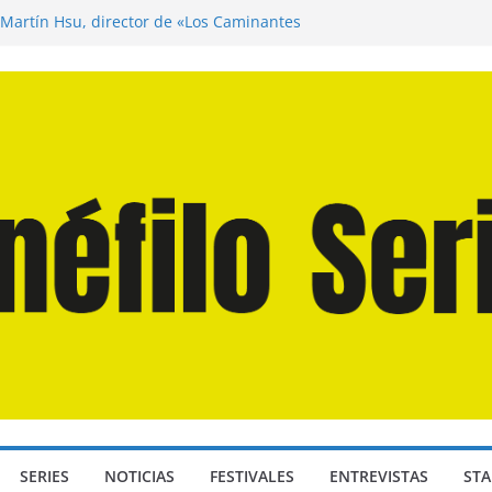
 Martín Hsu, director de «Los Caminantes
a D: Bajo Presión» de Anthony Maras (2026)
ndro» de Hanna Bergholm (2026)
Domingos» de Alauda Ruiz de Azúa (2025)
isea» de Christopher Nolan (2026)
SERIES
NOTICIAS
FESTIVALES
ENTREVISTAS
STA