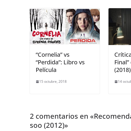
“Cornelia” vs
Crític
“Perdida”: Libro vs
Final”
Película
(2018)
15 octubre, 2018
14 octu
2 comentarios en «
Recomendac
soo (2012)
»