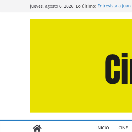
Saltar
Lo último:
Entrevista a Juan
jueves, agosto 6, 2026
al
de la Calle»
Crítica de «El Dí
contenido
Crítica de «Enge
Crítica de «Los 
Crítica de «La Od
INICIO
CINE