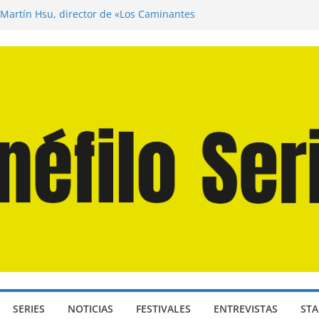
 Martín Hsu, director de «Los Caminantes
a D: Bajo Presión» de Anthony Maras (2026)
ndro» de Hanna Bergholm (2026)
Domingos» de Alauda Ruiz de Azúa (2025)
isea» de Christopher Nolan (2026)
SERIES
NOTICIAS
FESTIVALES
ENTREVISTAS
STA