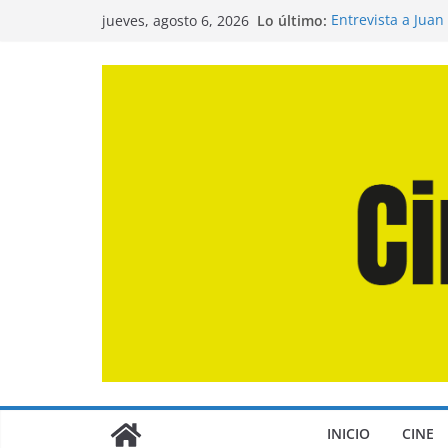
Saltar
Lo último:
Entrevista a Juan
jueves, agosto 6, 2026
al
de la Calle»
Crítica de «El Dí
contenido
Crítica de «Enge
Crítica de «Los 
Crítica de «La Od
INICIO
CINE