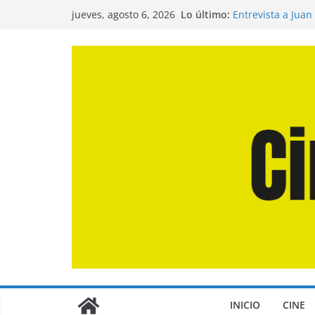
Saltar
Lo último:
Entrevista a Juan
jueves, agosto 6, 2026
al
de la Calle»
Crítica de «El Dí
contenido
Crítica de «Enge
Crítica de «Los 
Crítica de «La Od
INICIO
CINE