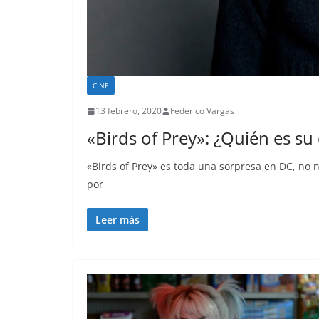
CINE
13 febrero, 2020
Federico Vargas
«Birds of Prey»: ¿Quién es su
«Birds of Prey» es toda una sorpresa en DC, no n
por
Leer más