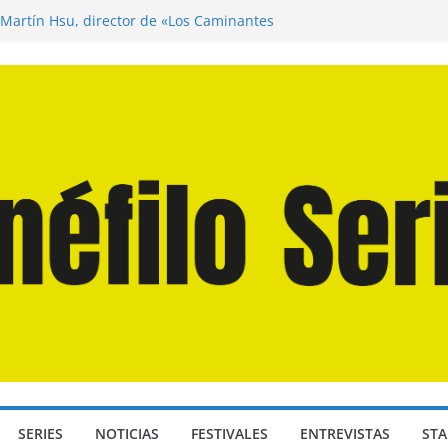
 Martín Hsu, director de «Los Caminantes
a D: Bajo Presión» de Anthony Maras (2026)
ndro» de Hanna Bergholm (2026)
Domingos» de Alauda Ruiz de Azúa (2025)
isea» de Christopher Nolan (2026)
SERIES
NOTICIAS
FESTIVALES
ENTREVISTAS
STA