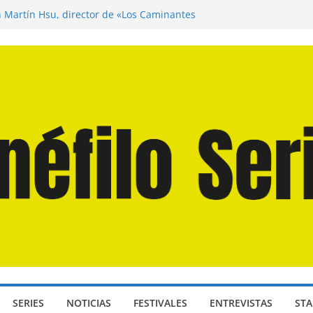
n Martín Hsu, director de «Los Caminantes
ía D: Bajo Presión» de Anthony Maras (2026)
endro» de Hanna Bergholm (2026)
 Domingos» de Alauda Ruiz de Azúa (2025)
disea» de Christopher Nolan (2026)
SERIES
NOTICIAS
FESTIVALES
ENTREVISTAS
STA