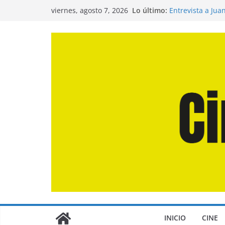
Saltar
Lo último:
Entrevista a Jua
viernes, agosto 7, 2026
al
de la Calle»
Crítica de «El D
contenido
Crítica de «Eng
Crítica de «Los
Crítica de «La O
INICIO
CINE