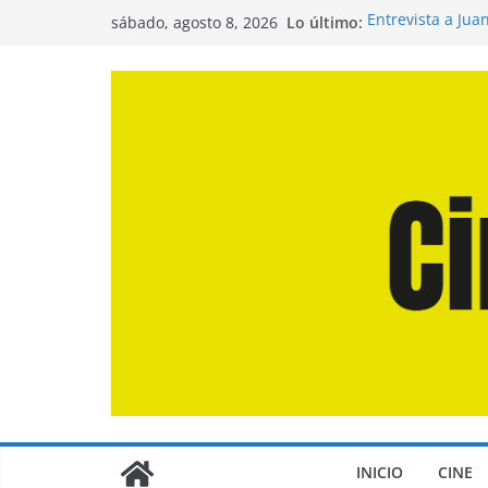
Saltar
Lo último:
Entrevista a Jua
sábado, agosto 8, 2026
al
de la Calle»
Crítica de «El D
contenido
Crítica de «Eng
Crítica de «Los
Crítica de «La O
INICIO
CINE