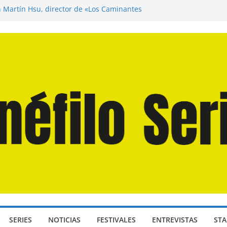
n Martín Hsu, director de «Los Caminantes
ía D: Bajo Presión» de Anthony Maras (2026)
endro» de Hanna Bergholm (2026)
 Domingos» de Alauda Ruiz de Azúa (2025)
disea» de Christopher Nolan (2026)
SERIES
NOTICIAS
FESTIVALES
ENTREVISTAS
STA