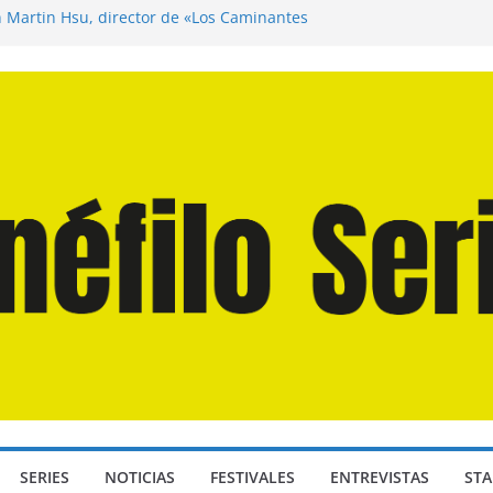
n Martín Hsu, director de «Los Caminantes
ía D: Bajo Presión» de Anthony Maras (2026)
endro» de Hanna Bergholm (2026)
 Domingos» de Alauda Ruiz de Azúa (2025)
disea» de Christopher Nolan (2026)
SERIES
NOTICIAS
FESTIVALES
ENTREVISTAS
STA