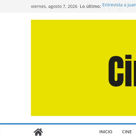
Saltar
Lo último:
Entrevista a Jua
viernes, agosto 7, 2026
al
de la Calle»
Crítica de «El D
contenido
Crítica de «Eng
Crítica de «Los
Crítica de «La O
INICIO
CINE