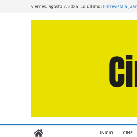
Saltar
Lo último:
Entrevista a Jua
viernes, agosto 7, 2026
al
de la Calle»
Crítica de «El D
contenido
Crítica de «Eng
Crítica de «Los
Crítica de «La O
INICIO
CINE