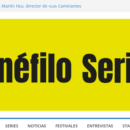
n Martín Hsu, director de «Los Caminantes
ía D: Bajo Presión» de Anthony Maras (2026)
endro» de Hanna Bergholm (2026)
 Domingos» de Alauda Ruiz de Azúa (2025)
disea» de Christopher Nolan (2026)
SERIES
NOTICIAS
FESTIVALES
ENTREVISTAS
STA