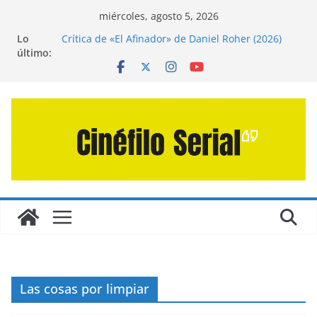
Saltar
miércoles, agosto 5, 2026
al
Lo
Crítica de «El Afinador» de Daniel Roher (2026)
contenido
último:
Crítica de «Engendro» de Hanna Bergholm (2026)
Crítica de «Los Domingos» de Alauda Ruiz de
Azúa (2025)
Crítica de «La Odisea» de Christopher Nolan
(2026)
Entrevista a Juan Martín Hsu, director de «Los
Caminantes de la Calle»
Las cosas por limpiar