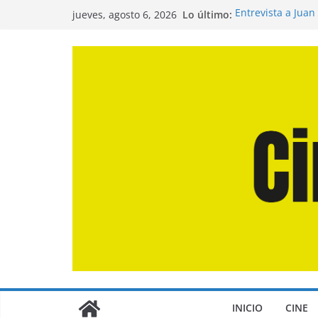
Saltar
Lo último:
Entrevista a Juan
jueves, agosto 6, 2026
al
de la Calle»
Crítica de «El Dí
contenido
Crítica de «Enge
Crítica de «Los 
Crítica de «La Od
INICIO
CINE