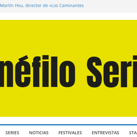
 Martín Hsu, director de «Los Caminantes
a D: Bajo Presión» de Anthony Maras (2026)
ndro» de Hanna Bergholm (2026)
Domingos» de Alauda Ruiz de Azúa (2025)
isea» de Christopher Nolan (2026)
SERIES
NOTICIAS
FESTIVALES
ENTREVISTAS
STA