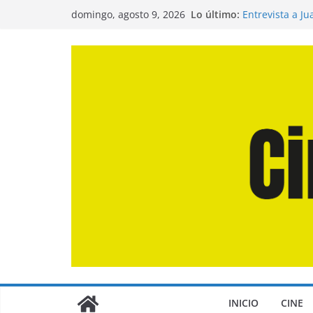
Crítica de «La
Saltar
Lo último:
domingo, agosto 9, 2026
Entrevista a J
al
de la Calle»
contenido
Crítica de «El 
Crítica de «En
Crítica de «Lo
INICIO
CINE