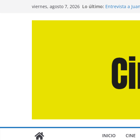
Saltar
Lo último:
Entrevista a Jua
viernes, agosto 7, 2026
al
de la Calle»
Crítica de «El D
contenido
Crítica de «Eng
Crítica de «Los
Crítica de «La O
INICIO
CINE