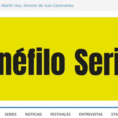
n Martín Hsu, director de «Los Caminantes
ía D: Bajo Presión» de Anthony Maras (2026)
endro» de Hanna Bergholm (2026)
 Domingos» de Alauda Ruiz de Azúa (2025)
disea» de Christopher Nolan (2026)
SERIES
NOTICIAS
FESTIVALES
ENTREVISTAS
STA