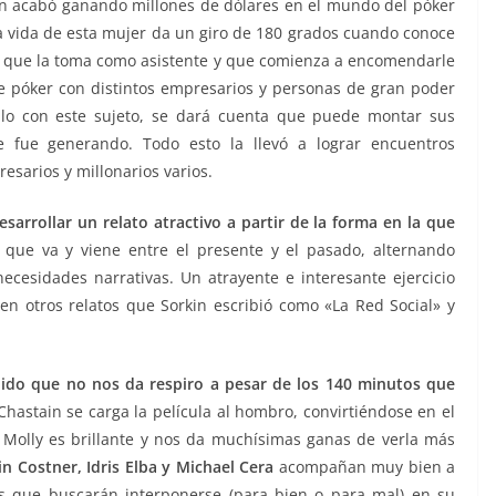
oven acabó ganando millones de dólares en el mundo del póker
 La vida de esta mujer da un giro de 180 grados cuando conoce
r que la toma como asistente y que comienza a encomendarle
e póker con distintos empresarios y personas de gran poder
culo con este sujeto, se dará cuenta que puede montar sus
e fue generando. Todo esto la llevó a lograr encuentros
esarios y millonarios varios.
rrollar un relato atractivo a partir de la forma en la que
 que va y viene entre el presente y el pasado, alternando
ecesidades narrativas. Un atrayente e interesante ejercicio
n otros relatos que Sorkin escribió como «La Red Social» y
épido que no nos da respiro a pesar de los 140 minutos que
 Chastain se carga la película al hombro, convirtiéndose en el
 Molly es brillante y nos da muchísimas ganas de verla más
in Costner, Idris Elba y Michael Cera
acompañan muy bien a
os que buscarán interponerse (para bien o para mal) en su