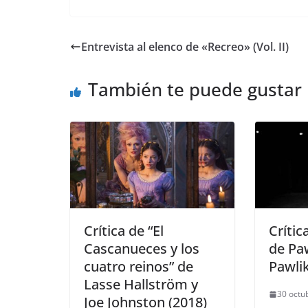
Entrevista al elenco de «Recreo» (Vol. II)
También te puede gustar
Crítica de “El
Crític
Cascanueces y los
de Pa
cuatro reinos” de
Pawli
Lasse Hallström y
30 octu
Joe Johnston (2018)