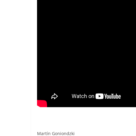
Martín Goniondzki