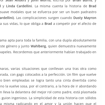
por
Sean Anders
y
John Morris
, escrita por
Brian Burns
, y
l
y
Linda Cardellini
. La misma cuenta la historia de
Brad
 suave modales que se esfuerza por ser un buen padrastro
rdellini)
. Las complicaciones surgen cuando
Dusty Mayron
 a sus vidas, lo que obliga a
Brad
a competir por el afecto de
rama apta para toda la familia, con una dupla absolutamente
este género y junto
Wahlberg,
quien demuestra nuevamente
os papeles. Recordemos que anteriormente habían trabajado en
aras, varias situaciones que conllevan una tras otra como
rada, con gags colocados a la perfección. Un film que vuelve
o bien empleadas se logra tanto una cinta divertida como
 la vuelve sosa, por el contrario, a la hora de ir abordando
en lleva la delantera del mejor rol como padre, está plasmada
guion ingenioso. La simplicidad de esta historia con sólidos
e la misma radicando en el amor y la unión hacen que el