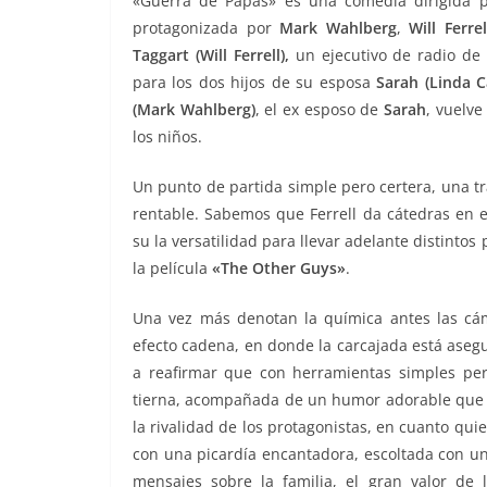
«Guerra de Papás» es una comedia dirigida 
protagonizada por
Mark Wahlberg
,
Will Ferrel
Taggart (Will Ferrell),
un ejecutivo de radio de
para los dos hijos de su esposa
Sarah (Linda Ca
(Mark Wahlberg)
, el ex esposo de
Sarah
, vuelve
los niños.
Un punto de partida simple pero certera, una t
rentable. Sabemos que Ferrell da cátedras en 
su la versatilidad para llevar adelante distint
la película
«
The Other Guys»
.
Una vez más denotan la química antes las cám
efecto cadena, en donde la carcajada está asegu
a reafirmar que con herramientas simples per
tierna, acompañada de un humor adorable que no
la rivalidad de los protagonistas, en cuanto qui
con una picardía encantadora, escoltada con un 
mensajes sobre la familia, el gran valor d