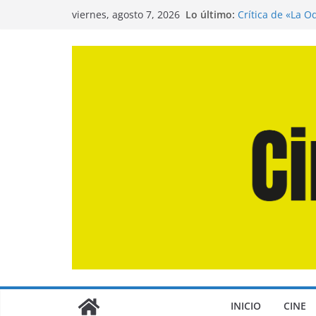
Saltar
Lo último:
Crítica de «La O
viernes, agosto 7, 2026
al
Entrevista a Jua
de la Calle»
contenido
Crítica de «El D
Crítica de «Eng
Crítica de «Los
INICIO
CINE