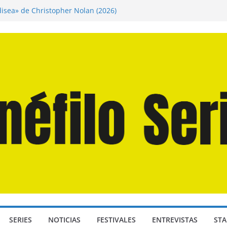
disea» de Christopher Nolan (2026)
n Martín Hsu, director de «Los Caminantes
ía D: Bajo Presión» de Anthony Maras (2026)
endro» de Hanna Bergholm (2026)
 Domingos» de Alauda Ruiz de Azúa (2025)
SERIES
NOTICIAS
FESTIVALES
ENTREVISTAS
STA