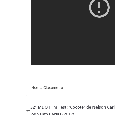
Noelia Giacometto
32° MDQ Film Fest: “Cocote” de Nelson Car
los Santos Arias (2017)