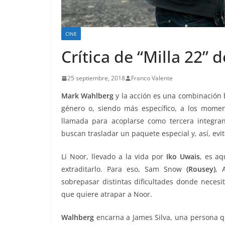
CINE
Crítica de “Milla 22” 
25 septiembre, 2018
Franco Valente
Mark Wahlberg
y la acción es una combinación 
género o, siendo más específico, a los momen
llamada para acoplarse como tercera integra
buscan trasladar un paquete especial y, así, evit
Li Noor, llevado a la vida por
Iko Uwais
, es a
extraditarlo. Para eso, Sam Snow
(Rousey)
, 
sobrepasar distintas dificultades donde necesi
que quiere atrapar a Noor.
Walhberg
encarna a James Silva, una persona qu