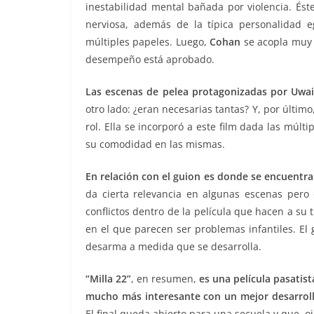
inestabilidad mental bañada por violencia. Éste
nerviosa, además de la típica personalidad 
múltiples papeles. Luego,
Cohan
se acopla muy 
desempeño está aprobado.
Las escenas de pelea protagonizadas por Uwai
otro lado: ¿eran necesarias tantas? Y, por último
rol. Ella se incorporó a este film dada las múlt
su comodidad en las mismas.
En relación con el guion es donde se encuentran 
da cierta relevancia en algunas escenas pero 
conflictos dentro de la película que hacen a su
en el que parecen ser problemas infantiles. El 
desarma a medida que se desarrolla.
“Milla 22
”
, en resumen,
es una película pasatis
mucho más interesante con un mejor desarrol
El final queda abierto para una secuela y que, ojal