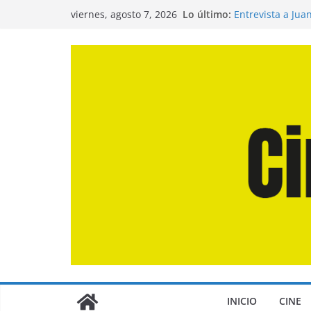
Saltar
Lo último:
Entrevista a Jua
viernes, agosto 7, 2026
al
de la Calle»
Crítica de «El D
contenido
Crítica de «Eng
Crítica de «Los
Crítica de «La O
INICIO
CINE