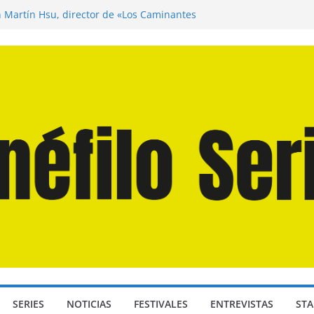
n Martín Hsu, director de «Los Caminantes
ía D: Bajo Presión» de Anthony Maras (2026)
endro» de Hanna Bergholm (2026)
 Domingos» de Alauda Ruiz de Azúa (2025)
disea» de Christopher Nolan (2026)
SERIES
NOTICIAS
FESTIVALES
ENTREVISTAS
STA