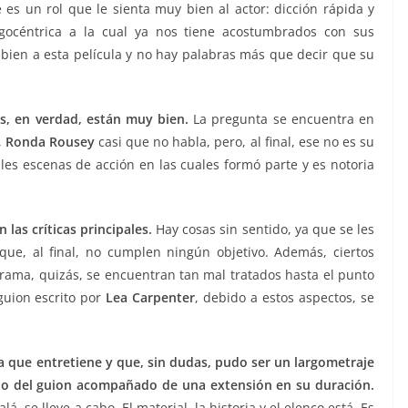
 es un rol que le sienta muy bien al actor: dicción rápida y
egocéntrica a la cual ya nos tiene acostumbrados con sus
bien a esta película y no hay palabras más que decir que su
s, en verdad, están muy bien.
La pregunta se encuentra en
,
Ronda Rousey
casi que no habla, pero, al final, ese no es su
iples escenas de acción en las cuales formó parte y es notoria
las críticas principales.
Hay cosas sin sentido, ya que se les
que, al final, no cumplen ningún objetivo. Además, ciertos
 trama, quizás, se encuentran tan mal tratados hasta el punto
guion escrito por
Lea Carpenter
, debido a estos aspectos, se
ta que entretiene y que, sin dudas, pudo ser un largometraje
lo del guion acompañado de una extensión en su duración.
á, se lleve a cabo. El material, la historia y el elenco está. Es