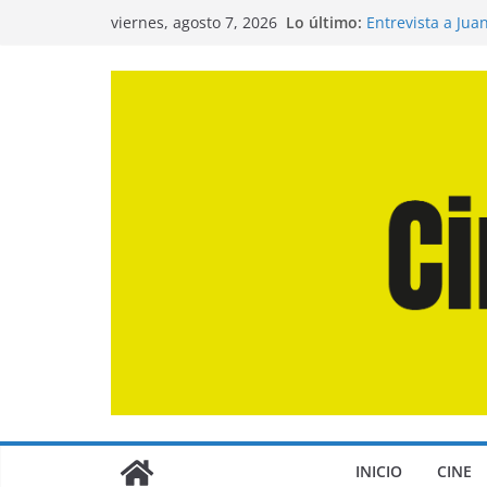
Saltar
Lo último:
Entrevista a Jua
viernes, agosto 7, 2026
al
de la Calle»
Crítica de «El D
contenido
Crítica de «Eng
Crítica de «Los
Crítica de «La O
INICIO
CINE