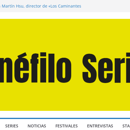
n Martín Hsu, director de «Los Caminantes
ía D: Bajo Presión» de Anthony Maras (2026)
endro» de Hanna Bergholm (2026)
 Domingos» de Alauda Ruiz de Azúa (2025)
disea» de Christopher Nolan (2026)
SERIES
NOTICIAS
FESTIVALES
ENTREVISTAS
STA