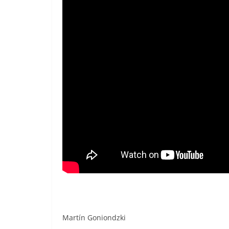
Martín Goniondzki