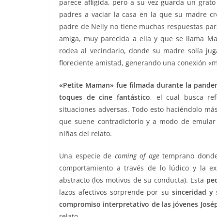
parece afligida, pero a su vez guarda un gra
padres a vaciar la casa en la que su madre cre
padre de Nelly no tiene muchas respuestas par
amiga, muy parecida a ella y que se llama M
rodea al vecindario, donde su madre solía j
floreciente amistad, generando una conexión «m
«Petite Maman» fue filmada durante la pande
toques de cine fantástico
, el cual busca ref
situaciones adversas. Todo esto haciéndolo más 
que suene contradictorio y a modo de emular e
niñas del relato.
Una especie de
coming of age
temprano donde 
comportamiento a través de lo lúdico y la exp
abstracto (los motivos de su conducta). Esta
pe
lazos afectivos sorprende por su
sinceridad y
compromiso interpretativo de las jóvenes Josép
relato.