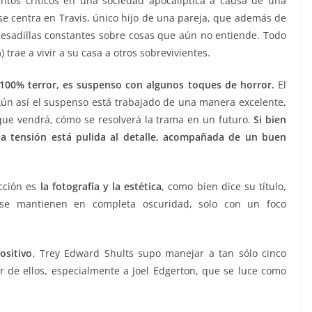
ntos críticos en una sociedad apocalíptica a causa de una
se centra en Travis, único hijo de una pareja, que además de
 pesadillas constantes sobre cosas que aún no entiende. Todo
n
) trae a vivir a su casa a otros sobrevivientes.
100% terror, es suspenso con algunos toques de horror.
El
 Aún así el suspenso está trabajado de una manera excelente,
 que vendrá, cómo se resolverá la trama en un futuro.
Si bien
la tensión está pulida al detalle, acompañada de un buen
cción es
la fotografía y la estética
, como bien dice su título,
se mantienen en completa oscuridad, solo con un foco
ositivo
, Trey Edward Shults supo manejar a tan sólo cinco
r de ellos, especialmente a Joel Edgerton, que se luce como