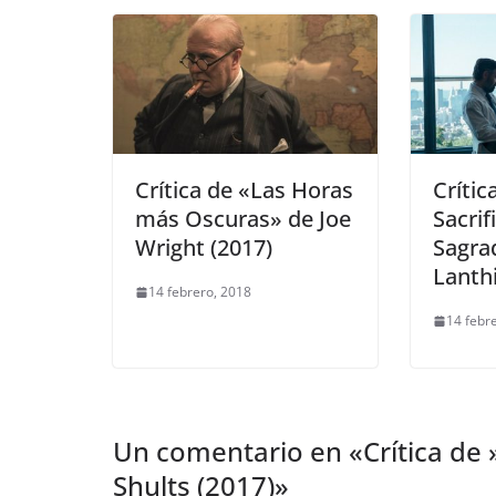
Crítica de «Las Horas
Crític
más Oscuras» de Joe
Sacrif
Wright (2017)
Sagra
Lanth
14 febrero, 2018
14 febr
Un comentario en «
Crítica de
Shults (2017)
»