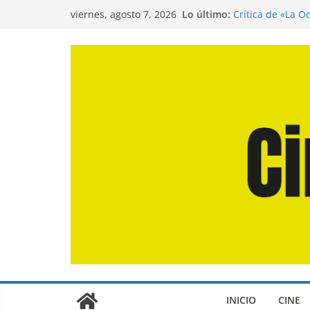
Saltar
Lo último:
Crítica de «La O
viernes, agosto 7, 2026
al
Entrevista a Jua
de la Calle»
contenido
Crítica de «El D
Crítica de «Eng
Crítica de «Los
INICIO
CINE