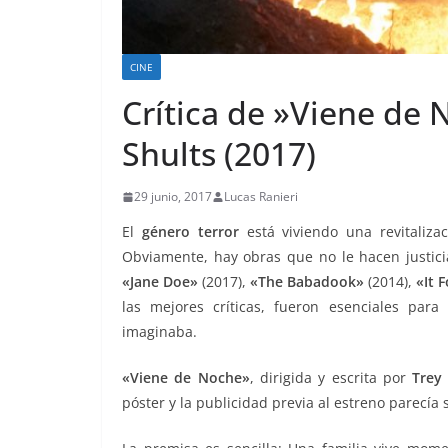
CINE
Crítica de »Viene de
Shults (2017)
29 junio, 2017
Lucas Ranieri
El
género terror
está viviendo una revitaliz
Obviamente, hay obras que no le hacen justic
«Jane Doe»
(2017),
«The Babadook»
(2014),
«It 
las mejores críticas, fueron esenciales par
imaginaba.
«Viene de Noche»
, dirigida y escrita por
Trey
póster y la publicidad previa al estreno parecía