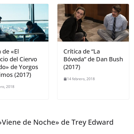
a de «El
Crítica de “La
icio del Ciervo
Bóveda” de Dan Bush
do» de Yorgos
(2017)
imos (2017)
14 febrero, 2018
ero, 2018
 »Viene de Noche» de Trey Edward