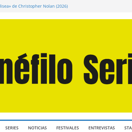
disea» de Christopher Nolan (2026)
n Martín Hsu, director de «Los Caminantes
ía D: Bajo Presión» de Anthony Maras (2026)
endro» de Hanna Bergholm (2026)
 Domingos» de Alauda Ruiz de Azúa (2025)
SERIES
NOTICIAS
FESTIVALES
ENTREVISTAS
STA