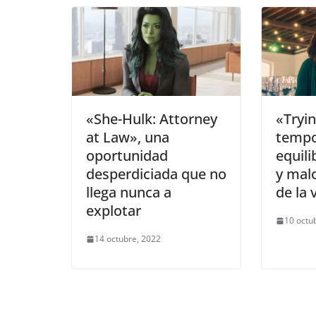
«She-Hulk: Attorney
«Tryin
at Law», una
tempo
oportunidad
equili
desperdiciada que no
y mal
llega nunca a
de la 
explotar
10 octu
14 octubre, 2022