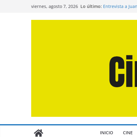
Saltar
Lo último:
Entrevista a Jua
viernes, agosto 7, 2026
al
de la Calle»
Crítica de «El D
contenido
Crítica de «Eng
Crítica de «Los
Crítica de «La O
INICIO
CINE