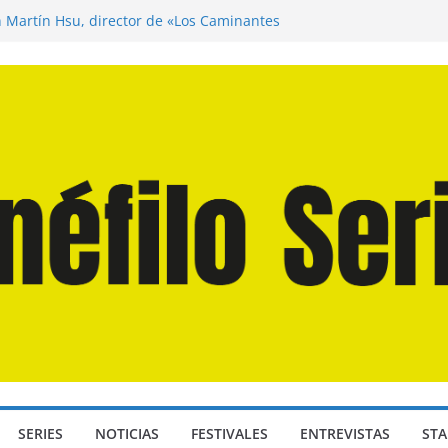
n Martín Hsu, director de «Los Caminantes
ía D: Bajo Presión» de Anthony Maras (2026)
endro» de Hanna Bergholm (2026)
 Domingos» de Alauda Ruiz de Azúa (2025)
disea» de Christopher Nolan (2026)
SERIES
NOTICIAS
FESTIVALES
ENTREVISTAS
STA