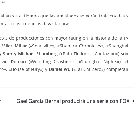
tos.
alianzas al tiempo que las amistades se verán traicionadas y
rentar consecuencias devastadoras.
p 3 de producciones con mayor rating en la historia de la TV
Miles Millar
(«Smallville», «Shanara Chronicles», «Shanghai
y Sher y Michael Shamberg
(«Pulp Fiction», «Contagion») son
avid Dobkin
(«Wedding Crashers», «Shanghai Nights»), el
ro», «House of Fury») y
Daniel Wu
(«Tai Chi Zero») completan
n
Gael García Bernal producirá una serie con FOX