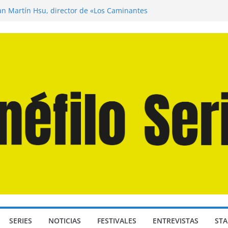
uan Martín Hsu, director de «Los Caminantes
Día D: Bajo Presión» de Anthony Maras (2026)
gendro» de Hanna Bergholm (2026)
s Domingos» de Alauda Ruiz de Azúa (2025)
 Odisea» de Christopher Nolan (2026)
SERIES
NOTICIAS
FESTIVALES
ENTREVISTAS
STA