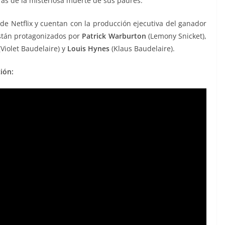
trás de la misteriosa muerte de sus padres.
de Netflix y cuentan con la producción ejecutiva del ganador
stán protagonizados por
Patrick Warburton
(Lemony Snicket),
Violet Baudelaire) y
Louis Hynes
(Klaus Baudelaire).
ión: