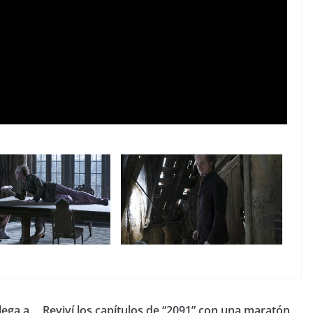
lega a
Reviví los capítulos de “2091” con una maratón