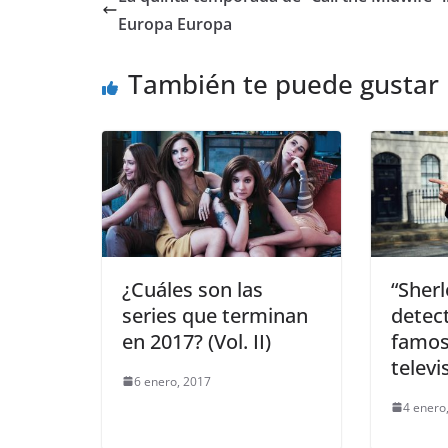
Europa Europa
También te puede gustar
¿Cuáles son las
“Sherl
series que terminan
detec
en 2017? (Vol. II)
famos
televi
6 enero, 2017
4 enero