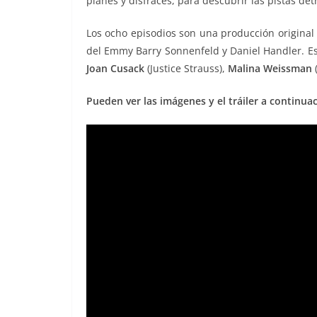
planes y disfraces, para descubrir las pistas de
Los ocho episodios son una producción original 
del Emmy Barry Sonnenfeld y Daniel Handler. E
Joan Cusack
(Justice Strauss),
Malina Weissman
(
Pueden ver las imágenes y el tráiler a continuac