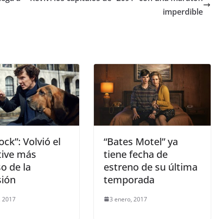
imperdible
ock”: Volvió el
“Bates Motel” ya
tive más
tiene fecha de
o de la
estreno de su última
sión
temporada
, 2017
3 enero, 2017