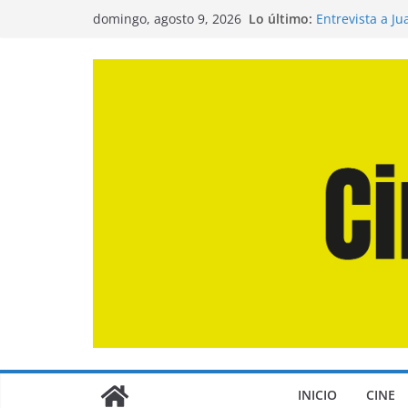
Saltar
Lo último:
Entrevista a J
domingo, agosto 9, 2026
al
de la Calle»
Crítica de «El 
contenido
Crítica de «En
Crítica de «Lo
Crítica de «La
INICIO
CINE