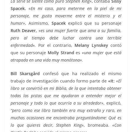
La serie se siente como puro Stephen King»
,
contaba
Sissy
Spacek.
«En mi caso, para meterme en la piel de mi
personaje, me gusta moverme entre el misterio y el
humor»
.
Asimismo,
Spacek
explicó que su personaje
Ruth Deaver,
«es una mujer fuerte que ama a su familia,
pero al tiempo debe luchar contra una terrible
enfermedad».
Por el contrario,
Melany Lynskey
contó
que su personaje
Molly Strand
es
«una mujer que está
atrapada en una vida muy monótona».
Bill Skarsgård
confesó que ha realizado el mismo
trabajo de investigación cuando formo parte de
«
It:
«El
libro se convirtió en mi Biblia, de la que intentaba obtener
todas las pistas que me ayudaran a entender mejor el
personaje y todo lo que ocurría a su alrededor»
, explicó,
“pero como ese libro también era muy extraño y raro, en
muchas ocasiones me encontraba preguntándome: Qué es
lo que quieres decir, Stephen King»
, bromeaba.
«Con