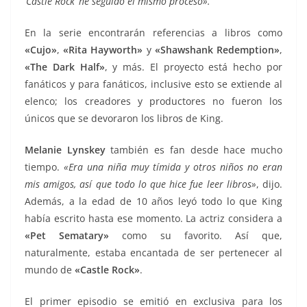
‘Castle Rock’ he seguido el mismo proceso».
En la serie encontrarán referencias a libros como
«
Cujo»
,
«
Rita Hayworth»
y
«
Shawshank Redemption»
,
«
The Dark Half»
, y más. El proyecto está hecho por
fanáticos y para fanáticos, inclusive esto se extiende al
elenco; los creadores y productores no fueron los
únicos que se devoraron los libros de King.
Melanie Lynskey
también es fan desde hace mucho
tiempo.
«Era una niña muy tímida y otros niños no eran
mis amigos, así que todo lo que hice fue leer libros»
, dijo.
Además, a la edad de 10 años leyó todo lo que King
había escrito hasta ese momento. La actriz considera a
«
Pet Sematary»
como su favorito. Así que,
naturalmente, estaba encantada de ser pertenecer al
mundo de
«
Castle Rock»
.
El primer episodio se emitió en exclusiva para los