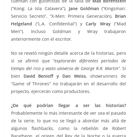
cuentan con guionistas de la talla de
Max Borenstein
(“Kong: La Isla Calavera”),
Jane Goldman
(“Kingsman:
Servicio Secreto”, “X-Men: Primera Generación),
Brian
Helgeland
(“L.A. Confidential”) y
Carly Wray
(“Mad
Men”). Incluso Goldman y Wray trabajaron
anteriormente con el escritor.
No se reveló ningún detalle acerca de la historias, pero
sí se afirmó que
“explorarán diferentes períodos de
tiempo del rico y vasto universo de George R.R. Martin”
. Si
bien
David Benioff y Dan Weiss
, showrunners de
“Game of Thrones” no trabajarán en el desarrollo del
proyecto, ejercerán como productores.
¿De qué podrían llegar a ser las historias?
Probablemente lo más interesante de ver sea el pasado
de la serie, lo que no se llegó a abordar más allá de
algunos flashbacks, como la rebelión de Robert
Baratheon, el origen del Rey de la Noche o la guerra