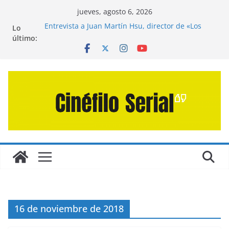
Saltar
jueves, agosto 6, 2026
al
Entrevista a Juan Martín Hsu, director de «Los
Lo
contenido
Caminantes de la Calle»
último:
Crítica de «El Día D: Bajo Presión» de Anthony
Maras (2026)
Crítica de «Engendro» de Hanna Bergholm (2026)
Crítica de «Los Domingos» de Alauda Ruiz de
Azúa (2025)
Crítica de «La Odisea» de Christopher Nolan
(2026)
16 de noviembre de 2018