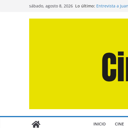
Saltar
Lo último:
Entrevista a Jua
sábado, agosto 8, 2026
al
de la Calle»
Crítica de «El D
contenido
Crítica de «Eng
Crítica de «Los
Crítica de «La O
INICIO
CINE