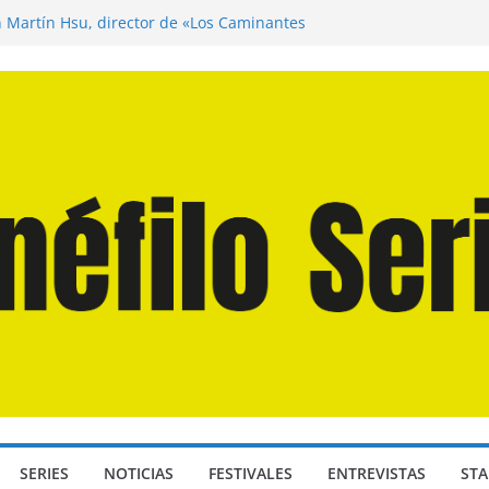
n Martín Hsu, director de «Los Caminantes
ía D: Bajo Presión» de Anthony Maras (2026)
endro» de Hanna Bergholm (2026)
 Domingos» de Alauda Ruiz de Azúa (2025)
disea» de Christopher Nolan (2026)
SERIES
NOTICIAS
FESTIVALES
ENTREVISTAS
STA