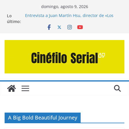
Saltar
domingo, agosto 9, 2026
al
Lo
Entrevista a Juan Martín Hsu, director de «Los
contenido
último:
Caminantes de la Calle»
Crítica de «El Día D: Bajo Presión» de Anthony
Maras (2026)
Crítica de «Engendro» de Hanna Bergholm (2026)
Crítica de «Los Domingos» de Alauda Ruiz de
Azúa (2025)
Crítica de «La Odisea» de Christopher Nolan
(2026)
A Big Bold Beautiful Journey