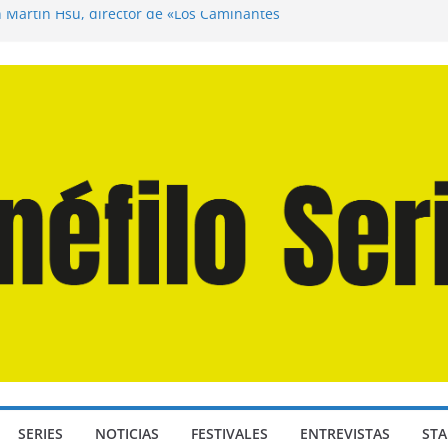
n Martín Hsu, director de «Los Caminantes
ía D: Bajo Presión» de Anthony Maras (2026)
endro» de Hanna Bergholm (2026)
 Domingos» de Alauda Ruiz de Azúa (2025)
disea» de Christopher Nolan (2026)
SERIES
NOTICIAS
FESTIVALES
ENTREVISTAS
STA