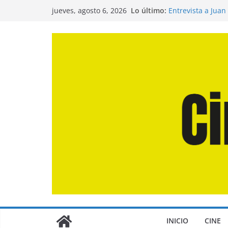
Saltar
Lo último:
Entrevista a Juan
jueves, agosto 6, 2026
al
de la Calle»
Crítica de «El Dí
contenido
Crítica de «Enge
Crítica de «Los 
Crítica de «La Od
INICIO
CINE