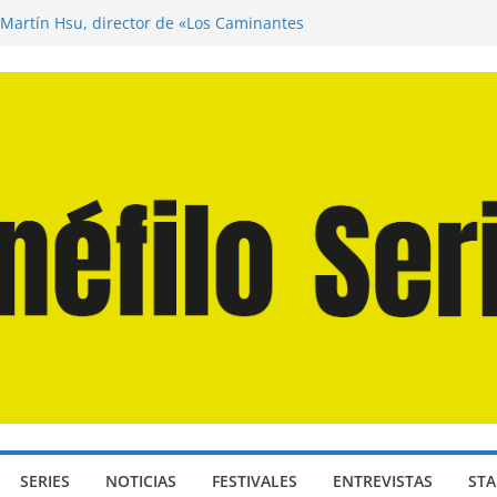
 Martín Hsu, director de «Los Caminantes
a D: Bajo Presión» de Anthony Maras (2026)
ndro» de Hanna Bergholm (2026)
Domingos» de Alauda Ruiz de Azúa (2025)
isea» de Christopher Nolan (2026)
SERIES
NOTICIAS
FESTIVALES
ENTREVISTAS
STA