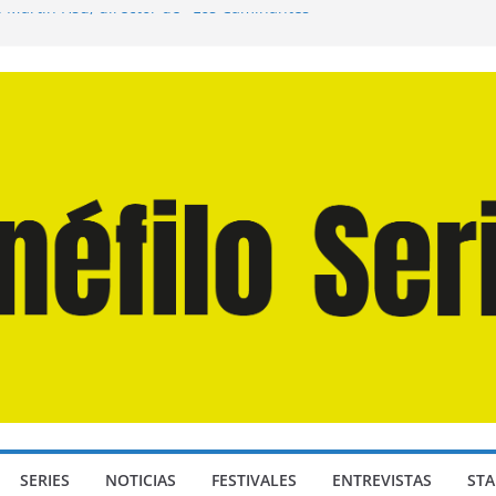
n Martín Hsu, director de «Los Caminantes
ía D: Bajo Presión» de Anthony Maras (2026)
endro» de Hanna Bergholm (2026)
 Domingos» de Alauda Ruiz de Azúa (2025)
disea» de Christopher Nolan (2026)
SERIES
NOTICIAS
FESTIVALES
ENTREVISTAS
STA