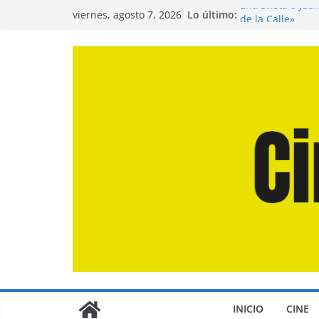
Saltar
Entrevista a Jua
Lo último:
viernes, agosto 7, 2026
de la Calle»
al
Crítica de «El D
contenido
Crítica de «Eng
Crítica de «Los
Crítica de «La O
INICIO
CINE