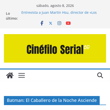
Saltar
sábado, agosto 8, 2026
al
Entrevista a Juan Martín Hsu, director de «Los
Lo
contenido
Caminantes de la Calle»
último:
Crítica de «El Día D: Bajo Presión» de Anthony
Maras (2026)
Crítica de «Engendro» de Hanna Bergholm (2026)
Crítica de «Los Domingos» de Alauda Ruiz de
Azúa (2025)
Crítica de «La Odisea» de Christopher Nolan
(2026)
Batman: El Caballero de la Noche Asciende