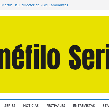
n Martín Hsu, director de «Los Caminantes
ía D: Bajo Presión» de Anthony Maras (2026)
endro» de Hanna Bergholm (2026)
 Domingos» de Alauda Ruiz de Azúa (2025)
disea» de Christopher Nolan (2026)
SERIES
NOTICIAS
FESTIVALES
ENTREVISTAS
STA