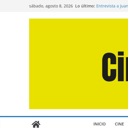
Saltar
Lo último:
Entrevista a Jua
sábado, agosto 8, 2026
al
de la Calle»
Crítica de «El D
contenido
Crítica de «Eng
Crítica de «Los
Crítica de «La O
INICIO
CINE