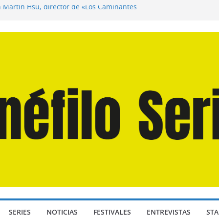
n Martín Hsu, director de «Los Caminantes
ía D: Bajo Presión» de Anthony Maras (2026)
endro» de Hanna Bergholm (2026)
 Domingos» de Alauda Ruiz de Azúa (2025)
disea» de Christopher Nolan (2026)
SERIES
NOTICIAS
FESTIVALES
ENTREVISTAS
STA